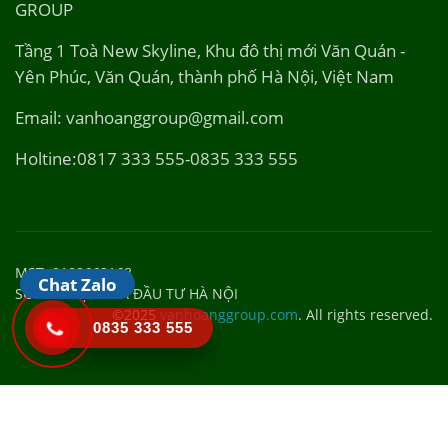
GROUP
Tầng 1 Toà New Skyline, Khu đô thị mới Văn Quán -
Yên Phúc, Văn Quán, thành phố Hà Nội, Việt Nam
Email: vanhoanggroup@gmail.com
Holtine:0817 333 555-0835 333 555
MST: 0108662168
Chat Zalo
SỞ KẾ HOẠCH VÀ ĐẦU TƯ HÀ NỘI
©2025
vanhoanggroup.com
. All rights reserved.
0835 333 555