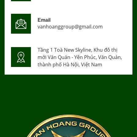
Email
vanhoanggroup@gmail.com
Tầng 1 Toà New Skyline, Khu đô thị
mới Văn Quán - Yên Phúc, Văn Quán,
thành phố Hà Nội, Việt Nam