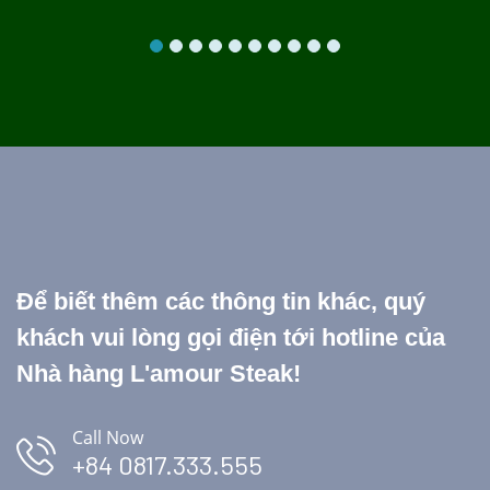
Để biết thêm các thông tin khác, quý
khách vui lòng gọi điện tới hotline của
Nhà hàng L'amour Steak!
Call Now
+84 0817.333.555