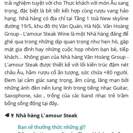
trải nghiệm tuyệt vời cho Thực khách với món Âu sang
trọng, đặc biệt là bít tết kết hợp cùng rượu vang hảo
hạng. Nhà hàng có địa chỉ tại Tầng 1 toà New skyline
đường 19/5, khu đô thị Văn Quán, Hà Nội. Vân Hoàng
Group - L’amour Steak Wine là một Nhà hàng đáng để
ghé qua trong những dịp quan trọng như hẹn hò, gặp
mặt gia đình hay những cuộc họp nhóm bạn bè, tiếp
khách... Không gian của Nhà hàng Vân Hoàng Group -
L'amour Steak được thiết kế với lối kiến trúc đậm nét
châu Âu, hầm rượu cổ ấn tượng, sức chứa +80 người.
Đem lại cảm giác sang trọng, ấm cúng, lãng mạn bởi
những ánh đèn nến lung linh trong tiếng nhạc Guitar,
Saxophone, sáo , trống của các band nhạc trẻ trầm
bổng sống động tại đây.
🥩🍷 Nhà hàng L'amour Steak
Bạn sẽ thưởng thức những gì?