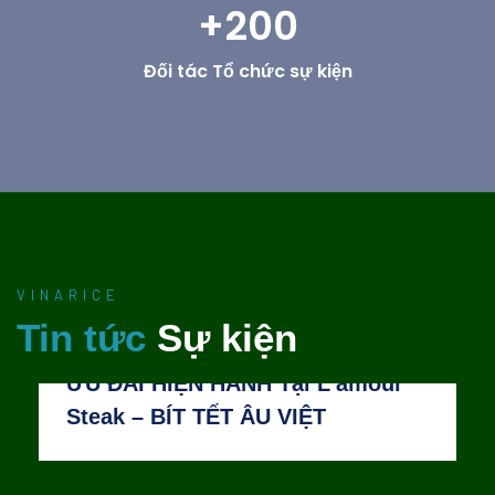
+200
Đối tác Tổ chức sự kiện
VINARICE
Tin tức
Sự kiện
📢 THÔNG BÁO CHƯƠNG TRÌNH
ƯU ĐÃI HIỆN HÀNH Tại L’amour
Steak – BÍT TẾT ÂU VIỆT
MAR
19