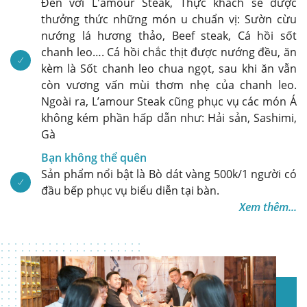
Đến với L'amour Steak, Thực khách sẽ được
thưởng thức những món u chuẩn vị: Sườn cừu
nướng lá hương thảo, Beef steak, Cá hồi sốt
chanh leo…. Cá hồi chắc thịt được nướng đều, ăn
kèm là Sốt chanh leo chua ngọt, sau khi ăn vẫn
còn vương vấn mùi thơm nhẹ của chanh leo.
Ngoài ra, L’amour Steak cũng phục vụ các món Á
không kém phần hấp dẫn như: Hải sản, Sashimi,
Gà
Bạn không thể quên
Sản phẩm nổi bật là Bò dát vàng 500k/1 người có
đầu bếp phục vụ biểu diễn tại bàn.
Xem thêm...