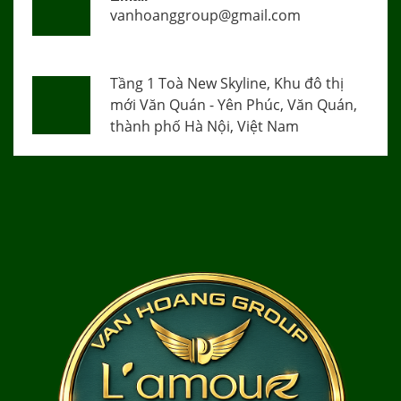
vanhoanggroup@gmail.com
Tầng 1 Toà New Skyline, Khu đô thị
mới Văn Quán - Yên Phúc, Văn Quán,
thành phố Hà Nội, Việt Nam