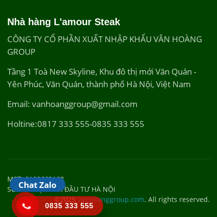
Nhà hàng L'amour Steak
CÔNG TY CỔ PHẦN XUẤT NHẬP KHẨU VÂN HOÀNG
GROUP
Tầng 1 Toà New Skyline, Khu đô thị mới Văn Quán -
Yên Phúc, Văn Quán, thành phố Hà Nội, Việt Nam
Email: vanhoanggroup@gmail.com
Holtine:0817 333 555-0835 333 555
MST: 0108662168
Chat Zalo
SỞ KẾ HOẠCH VÀ ĐẦU TƯ HÀ NỘI
©2025
vanhoanggroup.com
. All rights reserved.
0835 333 555