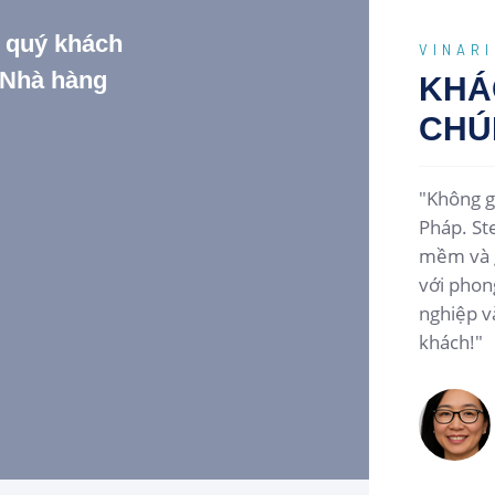
, quý khách
VINAR
a Nhà hàng
KHÁ
CHÚ
Một địa điểm đáng quay lại. Steak ngon, đúng
"Không g
chuẩn phong cách Pháp, không gian yên tĩnh
Pháp. St
và sang trọng. Đội ngũ phục vụ lịch sự, tinh tế,
mềm và g
tạo cảm giác được chào đón và trân trọng.
với phon
nghiệp v
khách!"
Linh
viết ngày Jan 23 2024