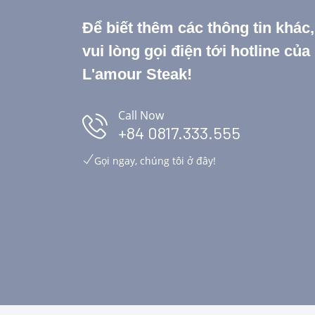
Để biết thêm các thông tin khác
vui lòng gọi điện tới hotline củ
L'amour Steak!
Call Now
Tôi đánh giá cao sự ổn định về chất lượng
+84 0817.333.555
món ăn cũng như thái độ phục vụ. Không phô
ện
trương, không vội vàng – mọi thứ diễn ra vừa
Gọi ngay, chúng tôi ở đây!
hững
đủ, khiến bữa ăn trở nên thư thái và trọn vẹn.
Son
viết ngày Jan 23 2024