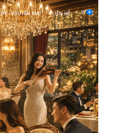
0
TỨC - KHUYẾN MẠI
LIÊN HỆ