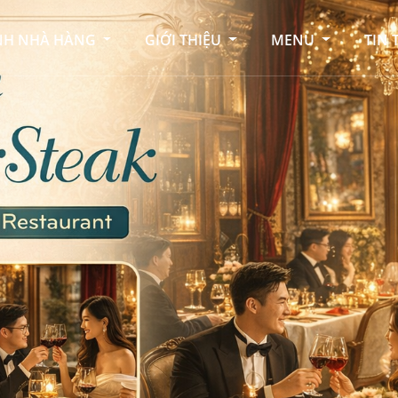
NH NHÀ HÀNG
GIỚI THIỆU
MENU
TIN 