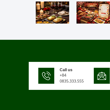
Call us
+84
0835.333.555