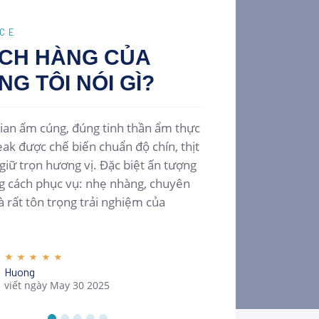
ICE
CH HÀNG CỦA
NG TÔI
NÓI GÌ?
ian ấm cúng, đúng tinh thần ẩm thực
Một bữa tối thực
eak được chế biến chuẩn độ chín, thịt
trình bày tinh tế
iữ trọn hương vị. Đặc biệt ấn tượng
Nhân viên tư vấ
g cách phục vụ: nhẹ nhàng, chuyên
hiểu, tạo cảm giá
à rất tôn trọng trải nghiệm của
vào
Thanh
viết ngà
Huong
viết ngày May 30 2025