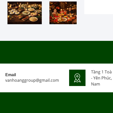
Tầng 1 Toà
Email
- Yên Phúc,
vanhoanggroup@gmail.com
Nam