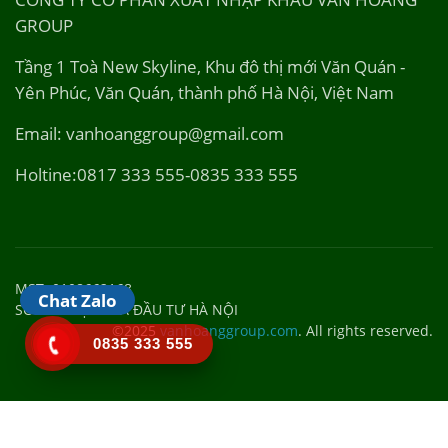
GROUP
Tầng 1 Toà New Skyline, Khu đô thị mới Văn Quán -
Yên Phúc, Văn Quán, thành phố Hà Nội, Việt Nam
Email: vanhoanggroup@gmail.com
Holtine:0817 333 555-0835 333 555
MST: 0108662168
Chat Zalo
SỞ KẾ HOẠCH VÀ ĐẦU TƯ HÀ NỘI
©2025
vanhoanggroup.com
. All rights reserved.
0835 333 555