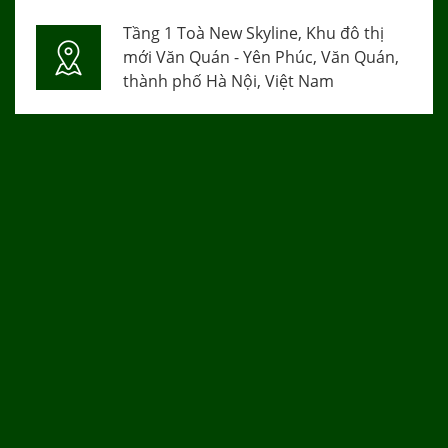
Tầng 1 Toà New Skyline, Khu đô thị
mới Văn Quán - Yên Phúc, Văn Quán,
thành phố Hà Nội, Việt Nam