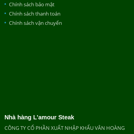
Chính sách bảo mật
Chính sách thanh toán
Chính sách vận chuyển
Nhà hàng L'amour Steak
CÔNG TY CỔ PHẦN XUẤT NHẬP KHẨU VÂN HOÀNG
GROUP
Tầng 1 Toà New Skyline, Khu đô thị mới Văn Quán -
Yên Phúc, Văn Quán, thành phố Hà Nội, Việt Nam
Email: vanhoanggroup@gmail.com