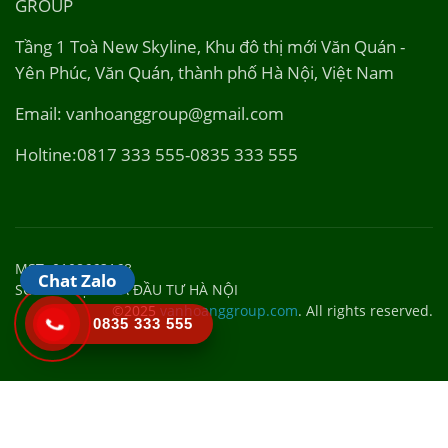
Holtine:0817 333 555-0835 333 555
MST: 0108662168
SỞ KẾ HOẠCH VÀ ĐẦU TƯ HÀ NỘI
©2025
vanhoanggroup.com
. All rights reserved.
Chat Zalo
0835 333 555