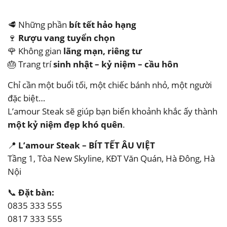
🥩 Những phần
bít tết hảo hạng
🍷
Rượu vang tuyển chọn
🌹 Không gian
lãng mạn, riêng tư
🎂 Trang trí
sinh nhật – kỷ niệm – cầu hôn
Chỉ cần một buổi tối, một chiếc bánh nhỏ, một người
đặc biệt…
L’amour Steak sẽ giúp bạn biến khoảnh khắc ấy thành
một kỷ niệm đẹp khó quên
.
📍
L’amour Steak – BÍT TẾT ÂU VIỆT
Tầng 1, Tòa New Skyline, KĐT Văn Quán, Hà Đông, Hà
Nội
📞
Đặt bàn:
0835 333 555
0817 333 555