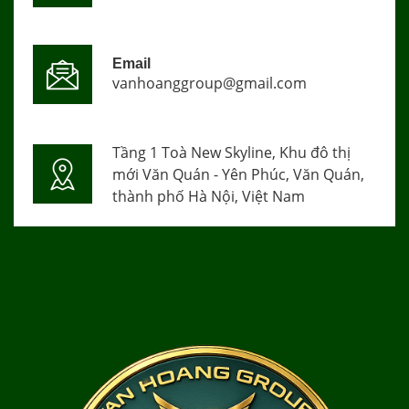
Email
vanhoanggroup@gmail.com
Tầng 1 Toà New Skyline, Khu đô thị
mới Văn Quán - Yên Phúc, Văn Quán,
thành phố Hà Nội, Việt Nam