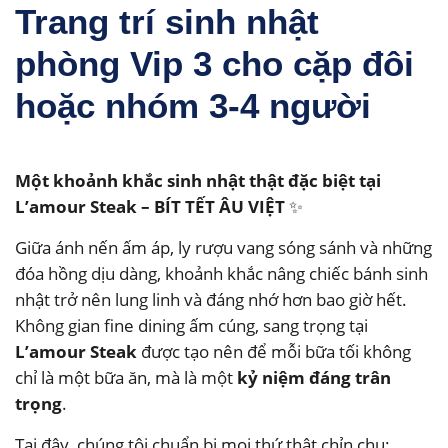
Trang trí sinh nhật
phòng Vip 3 cho cặp đôi
hoặc nhóm 3-4 người
Một khoảnh khắc sinh nhật thật đặc biệt tại
L’amour Steak – BÍT TẾT ÂU VIỆT
✨
Giữa ánh nến ấm áp, ly rượu vang sóng sánh và những
đóa hồng dịu dàng, khoảnh khắc nâng chiếc bánh sinh
nhật trở nên lung linh và đáng nhớ hơn bao giờ hết.
Không gian fine dining ấm cúng, sang trọng tại
L’amour Steak
được tạo nên để mỗi bữa tối không
chỉ là một bữa ăn, mà là một
kỷ niệm đáng trân
trọng
.
Tại đây, chúng tôi chuẩn bị mọi thứ thật chỉn chu: